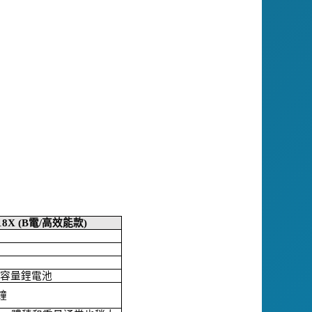
8X (B
電
/
高效能款
)
高容量鋰電池
鐘