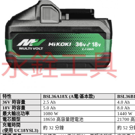
特性
BSL36A18X (A
電
/
基本款
)
BSL36B1
36V
時容量
2.5 Ah
4.0 Ah
18V
時容量
5.0 Ah
8.0 Ah
最大輸出功率
1080 W
1440 W
電芯類型
18650
高容量鋰電池
21700
充電時間
約
32
分鐘
約
52
分
(
使用
UC18YSL3)