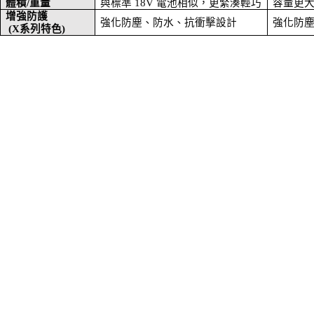
體積
/
重量
與標準
18V
電池相似，更緊湊輕巧
容量更
增強防護
強化防塵、防水、抗衝擊設計
強化防
(X
系列特色
)