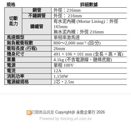
規格
詳細數據
鋼管
外徑：
216mm
不鏽鋼管
外徑：
216mm
切斷
有水泥內襯
(Mortar Lining)
：外徑
能力
鑄鐵管
165mm
無水泥內襯：外徑
216mm
馬達類型
單相串激馬達
無負載衝程數
800
～
2,000 min
⁻
¹ (
回
/
分
)
衝程長度
(
行程
)
26mm
機身尺寸
491 × 106 × 101 mm (
全長
×
高
×
寬
)
重量
4.1kg (
不含電源線、鏈條虎鉗
)
電源
單相
100V
電流
12A
消耗功率
1,150W
電源線規格
2
芯・
2.5m
訂閱商品訊息
Copyright@ 永銓企業行 2026
Powered by hosting.url.com.tw